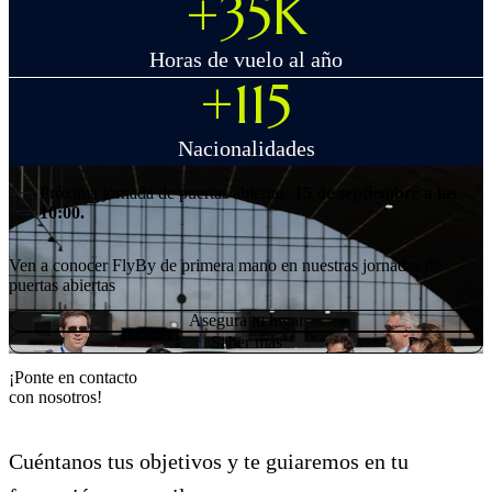
+35K
Horas de vuelo al año
+115
Nacionalidades
Próxima jornada de puertas abiertas:
15 de septiembre a las
10:00.
Ven a conocer FlyBy de primera mano en nuestras jornadas de
puertas abiertas
Asegura tu lugar
Saber más
¡Ponte en contacto
con nosotros!
Cuéntanos tus objetivos y te guiaremos en tu