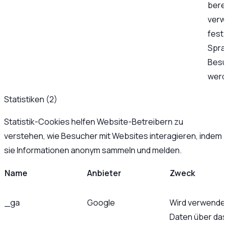
berec
verw
festz
Sprac
Besu
werde
Statistiken (2)
Statistik-Cookies helfen Website-Betreibern zu
verstehen, wie Besucher mit Websites interagieren, indem
sie Informationen anonym sammeln und melden.
Name
Anbieter
Zweck
_ga
Google
Wird verwendet
Daten über das