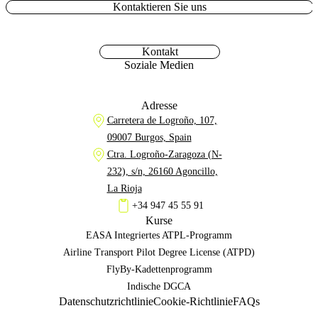
Kontaktieren Sie uns
Kontakt
Soziale Medien
Adresse
Carretera de Logroño, 107,
09007 Burgos, Spain
Ctra. Logroño-Zaragoza (N-
232), s/n, 26160 Agoncillo,
La Rioja
+34 947 45 55 91
Kurse
EASA Integriertes ATPL-Programm
Airline Transport Pilot Degree License (ATPD)
FlyBy-Kadettenprogramm
Indische DGCA
Datenschutzrichtlinie
Cookie-Richtlinie
FAQs