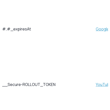
#,#_expiresAt
Google
__Secure-ROLLOUT_TOKEN
YouTub