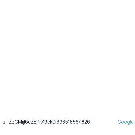
s_ZzCMijl6cZEPrX9ckD,393518564826
Google