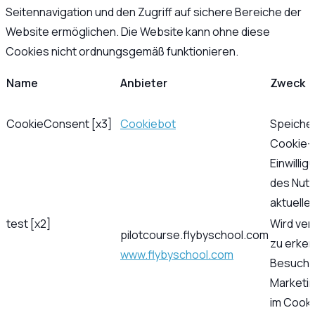
Seitennavigation und den Zugriff auf sichere Bereiche der
Website ermöglichen. Die Website kann ohne diese
Cookies nicht ordnungsgemäß funktionieren.
Name
Anbieter
Zweck
CookieConsent [x3]
Cookiebot
Speicher
Cookie-
Einwilli
des Nutz
aktuelle
test [x2]
Wird ve
pilotcourse.flybyschool.com
zu erken
www.flybyschool.com
Besuche
Marketi
im Cook