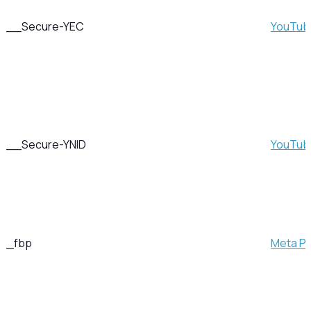
__Secure-YEC
YouTub
__Secure-YNID
YouTub
_fbp
Meta Pla