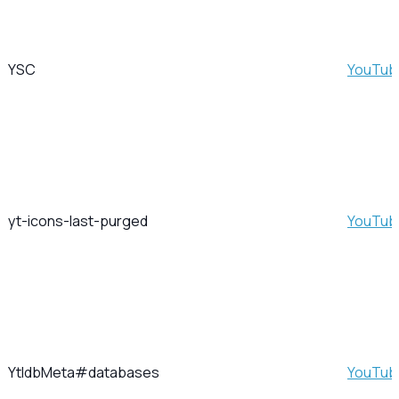
YSC
YouTub
yt-icons-last-purged
YouTub
YtIdbMeta#databases
YouTub