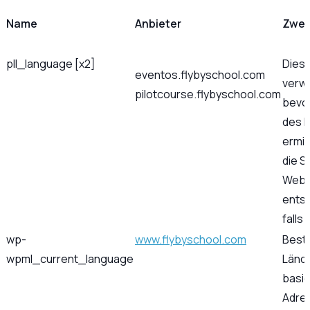
Name
Anbieter
Zwec
pll_language [x2]
Diese
eventos.flybyschool.com
verwe
pilotcourse.flybyschool.com
bevo
des 
ermit
die S
Webs
entsp
falls
wp-
www.flybyschool.com
Best
wpml_current_language
Länd
basie
Adre