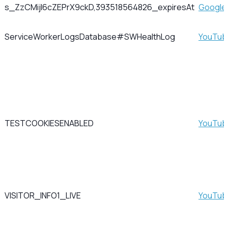
s_ZzCMijl6cZEPrX9ckD,393518564826_expiresAt
Google
ServiceWorkerLogsDatabase#SWHealthLog
YouTub
TESTCOOKIESENABLED
YouTub
VISITOR_INFO1_LIVE
YouTub