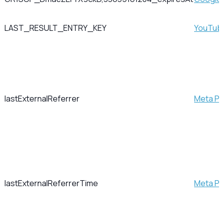
LAST_RESULT_ENTRY_KEY
YouTub
lastExternalReferrer
Meta Pla
lastExternalReferrerTime
Meta Pla