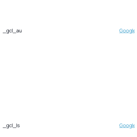
_gcl_au
Google
_gcl_ls
Google