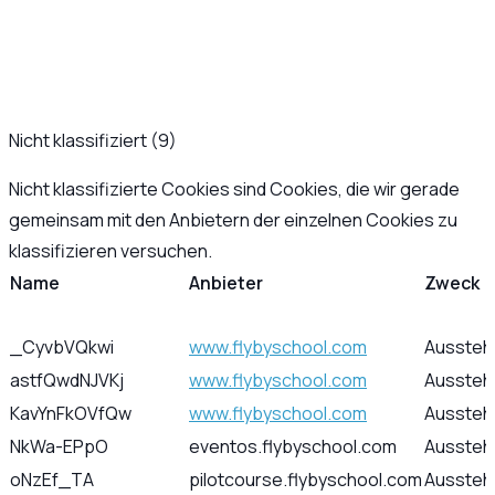
Nicht klassifiziert (9)
Nicht klassifizierte Cookies sind Cookies, die wir gerade
gemeinsam mit den Anbietern der einzelnen Cookies zu
klassifizieren versuchen.
Name
Anbieter
Zweck
_CyvbVQkwi
www.flybyschool.com
Aussteh
astfQwdNJVKj
www.flybyschool.com
Aussteh
KavYnFkOVfQw
www.flybyschool.com
Aussteh
NkWa-EPpO
eventos.flybyschool.com
Aussteh
oNzEf_TA
pilotcourse.flybyschool.com
Aussteh