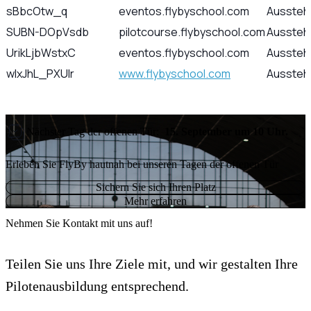
sBbcOtw_q
eventos.flybyschool.com
Aussteh
SUBN-DOpVsdb
pilotcourse.flybyschool.com
Aussteh
UrikLjbWstxC
eventos.flybyschool.com
Aussteh
wIxJhL_PXUlr
www.flybyschool.com
Aussteh
Nächster Tag der offenen Tür:
15. September um 10 Uhr.
Erleben Sie FlyBy hautnah bei unseren Tagen der offenen Tür
Sichern Sie sich Ihren Platz
Mehr erfahren
Nehmen Sie Kontakt mit uns auf!
Teilen Sie uns Ihre Ziele mit, und wir gestalten Ihre
Pilotenausbildung entsprechend.