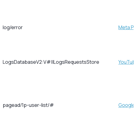
log/error
Meta Pla
LogsDatabaseV2:V#||LogsRequestsStore
YouTub
pagead/1p-user-list/#
Google