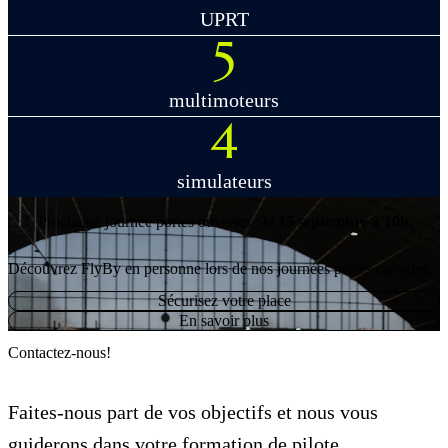
UPRT
5
multimoteurs
4
simulateurs
Prochaine journée portes ouvertes :
le 15 septembre à 10h.
Découvrez FlyBy en personne lors de nos journées portes ouvertes.
Sécurisez votre place
En savoir plus
Contactez-nous!
Faites-nous part de vos objectifs et nous vous
guiderons dans votre formation de pilote.