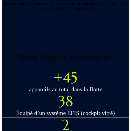
instruments dans un environnement sûr et réaliste, souvent avant de
monter à bord de l’appareil réel.
FNPT II MCC Airbus A320
2 x FNPT II TECNAM P2006T
FNPT II MCC Boeing 737
Notre flotte se compose de:
+45
appareils au total dans la flotte
38
Équipé d’un système EFIS (cockpit vitré)
2