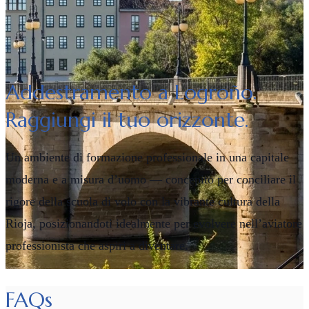
Addestramento a Logroño.
Raggiungi il tuo orizzonte.
Un ambiente di formazione professionale in una capitale
moderna e a misura d’uomo — concepito per conciliare il
rigore della scuola di volo con la vibrante cultura della
Rioja, posizionandoti idealmente per evolvere nell’aviatore
professionista che aspiri a diventare.
FAQs